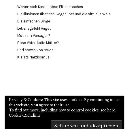
Warum sich Kinder böse Eltern machen
Die Illusionen über das Gegenüber und die virtuelle Welt
Die einfachen Dinge
Lebensgefühl Angst
Mut zum Versagen?
Böse Väter, kalte Mütter?
Und sowas von müde...
Kleists Narzissmus
Internetseite des Autors und Psychoanalytikers
Privacy & Cookies: This site uses cookies. By continuing to use
this website, you agree to their use.
To find out more, including how to control cookies, see here:
Cookie-Richtlinie
Copyright © 2026
Proudly powered by
WordPress
Theme: Zuki von
Elmastudio