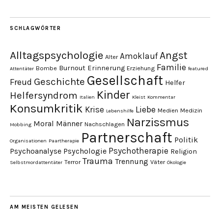
SCHLAGWÖRTER
Alltagspsychologie
Angst
Amoklauf
Alter
Familie
Burnout
Erinnerung
Bombe
Erziehung
Attentäter
featured
Gesellschaft
Geschichte
Freud
Helfer
Kinder
Helfersyndrom
Italien
Kleist
Kommentar
Konsumkritik
Liebe
Krise
Medien
Medizin
Lebenshilfe
Narzissmus
Moral
Männer
Nachschlagen
Mobbing
Partnerschaft
Politik
Organisationen
Paartherapie
Psychotherapie
Psychoanalyse
Psychologie
Religion
Trauma
Trennung
Terror
Väter
Selbstmordattentäter
Ökologie
AM MEISTEN GELESEN