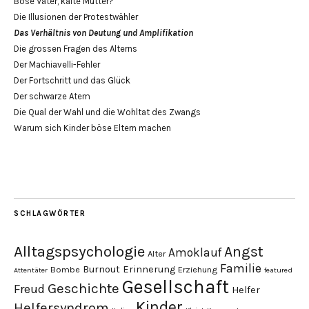
Böse Väter, kalte Mütter?
Die Illusionen der Protestwähler
Das Verhältnis von Deutung und Amplifikation
Die grossen Fragen des Alterns
Der Machiavelli-Fehler
Der Fortschritt und das Glück
Der schwarze Atem
Die Qual der Wahl und die Wohltat des Zwangs
Warum sich Kinder böse Eltern machen
SCHLAGWÖRTER
Alltagspsychologie
Angst
Amoklauf
Alter
Familie
Burnout
Erinnerung
Bombe
Erziehung
Attentäter
featured
Gesellschaft
Geschichte
Freud
Helfer
Kinder
Helfersyndrom