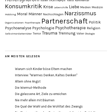
Italien
Kleist
Kommentar
Konsumkritik
Liebe
Krise
Medien
Medizin
Lebenshilfe
Narzissmus
Moral
Männer
Nachschlagen
Mobbing
Partnerschaft
Politik
Organisationen
Paartherapie
Psychotherapie
Psychoanalyse
Psychologie
Religion
Trauma
Trennung
Terror
Väter
Selbstmordattentäter
Ökologie
AM MEISTEN GELESEN
Warum sich Kinder böse Eltern machen
Interview: "Warmes Denken, Kaltes Denken"
Altern ohne Angst
Die Wermut-Methode
Die gelassene Art, Ziele zu erreichen
Nie mehr allein mit Bäumen
Die Qual der Wahl und die Wohltat des Zwangs