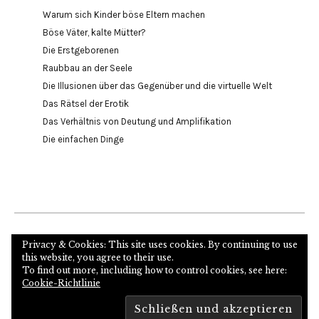
Warum sich Kinder böse Eltern machen
Böse Väter, kalte Mütter?
Die Erstgeborenen
Raubbau an der Seele
Die Illusionen über das Gegenüber und die virtuelle Welt
Das Rätsel der Erotik
Das Verhältnis von Deutung und Amplifikation
Die einfachen Dinge
Internetseite des Autors und Psychoanalytikers
Privacy & Cookies: This site uses cookies. By continuing to use
this website, you agree to their use.
To find out more, including how to control cookies, see here:
Cookie-Richtlinie
Copyright © 2026
Proudly powered by
WordPress
Theme: Zuki von
Elmastudio