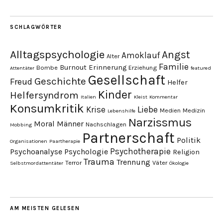
SCHLAGWÖRTER
Alltagspsychologie
Angst
Amoklauf
Alter
Familie
Burnout
Erinnerung
Bombe
Erziehung
Attentäter
featured
Gesellschaft
Geschichte
Freud
Helfer
Kinder
Helfersyndrom
Italien
Kleist
Kommentar
Konsumkritik
Liebe
Krise
Medien
Medizin
Lebenshilfe
Narzissmus
Moral
Männer
Nachschlagen
Mobbing
Partnerschaft
Politik
Organisationen
Paartherapie
Psychotherapie
Psychoanalyse
Psychologie
Religion
Trauma
Trennung
Terror
Väter
Selbstmordattentäter
Ökologie
AM MEISTEN GELESEN