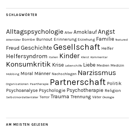
SCHLAGWÖRTER
Alltagspsychologie
Angst
Amoklauf
Alter
Familie
Burnout
Erinnerung
Bombe
Erziehung
Attentäter
featured
Gesellschaft
Geschichte
Freud
Helfer
Kinder
Helfersyndrom
Italien
Kleist
Kommentar
Konsumkritik
Liebe
Krise
Medien
Medizin
Lebenshilfe
Narzissmus
Moral
Männer
Nachschlagen
Mobbing
Partnerschaft
Politik
Organisationen
Paartherapie
Psychotherapie
Psychoanalyse
Psychologie
Religion
Trauma
Trennung
Terror
Väter
Selbstmordattentäter
Ökologie
AM MEISTEN GELESEN