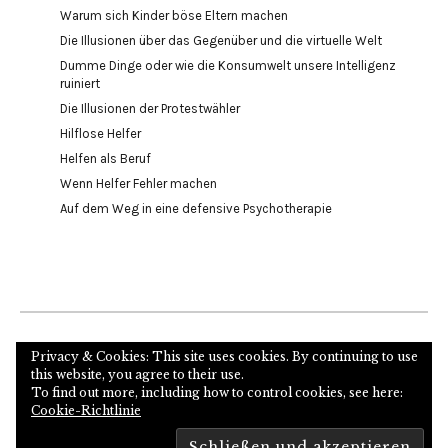
Warum sich Kinder böse Eltern machen
Die Illusionen über das Gegenüber und die virtuelle Welt
Dumme Dinge oder wie die Konsumwelt unsere Intelligenz
ruiniert
Die Illusionen der Protestwähler
Hilflose Helfer
Helfen als Beruf
Wenn Helfer Fehler machen
Auf dem Weg in eine defensive Psychotherapie
Internetseite des Autors und Psychoanalytikers
Privacy & Cookies: This site uses cookies. By continuing to use
this website, you agree to their use.
To find out more, including how to control cookies, see here:
Cookie-Richtlinie
Copyright © 2026
Proudly powered by
WordPress
Theme: Zuki von
Elmastudio