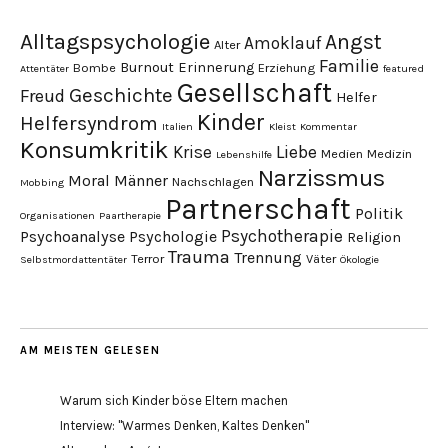
Alltagspsychologie
Angst
Amoklauf
Alter
Familie
Burnout
Erinnerung
Bombe
Erziehung
Attentäter
featured
Gesellschaft
Geschichte
Freud
Helfer
Kinder
Helfersyndrom
Italien
Kleist
Kommentar
Konsumkritik
Liebe
Krise
Medien
Medizin
Lebenshilfe
Narzissmus
Moral
Männer
Nachschlagen
Mobbing
Partnerschaft
Politik
Organisationen
Paartherapie
Psychotherapie
Psychoanalyse
Psychologie
Religion
Trauma
Trennung
Terror
Väter
Selbstmordattentäter
Ökologie
AM MEISTEN GELESEN
Warum sich Kinder böse Eltern machen
Interview: "Warmes Denken, Kaltes Denken"