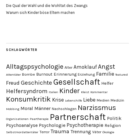
Die Qual der Wahl und die Wohltat des Zwangs
Warum sich Kinder böse Eltern machen
SCHLAGWÖRTER
Alltagspsychologie
Angst
Amoklauf
Alter
Familie
Burnout
Erinnerung
Bombe
Erziehung
Attentäter
featured
Gesellschaft
Geschichte
Freud
Helfer
Kinder
Helfersyndrom
Italien
Kleist
Kommentar
Konsumkritik
Liebe
Krise
Medien
Medizin
Lebenshilfe
Narzissmus
Moral
Männer
Nachschlagen
Mobbing
Partnerschaft
Politik
Organisationen
Paartherapie
Psychotherapie
Psychoanalyse
Psychologie
Religion
Trauma
Trennung
Terror
Väter
Selbstmordattentäter
Ökologie