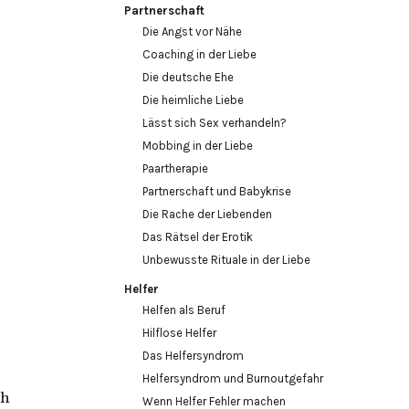
Partnerschaft
Die Angst vor Nähe
Coaching in der Liebe
Die deutsche Ehe
Die heimliche Liebe
Lässt sich Sex verhandeln?
Mobbing in der Liebe
Paartherapie
Partnerschaft und Babykrise
Die Rache der Liebenden
Das Rätsel der Erotik
Unbewusste Rituale in der Liebe
Helfer
Helfen als Beruf
Hilflose Helfer
Das Helfersyndrom
Helfersyndrom und Burnoutgefahr
ch
Wenn Helfer Fehler machen