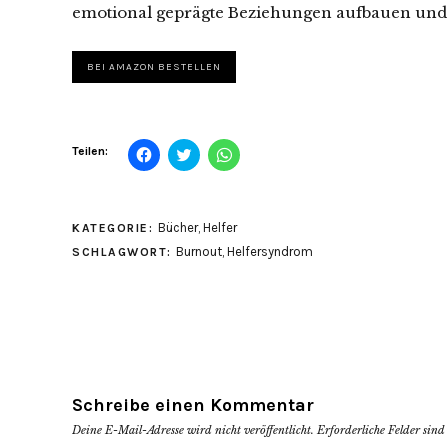
emotional geprägte Beziehungen aufbauen und i
BEI AMAZON BESTELLEN
Klick,
Klick,
Klicken,
Teilen:
um
um
um
auf
über
auf
Facebook
Twitter
WhatsApp
zu
zu
zu
teilen
teilen
teilen
Bücher
,
Helfer
KATEGORIE:
(Wird
(Wird
(Wird
in
in
in
Burnout
,
Helfersyndrom
SCHLAGWORT:
neuem
neuem
neuem
Fenster
Fenster
Fenster
geöffnet)
geöffnet)
geöffnet)
Schreibe einen Kommentar
Deine E-Mail-Adresse wird nicht veröffentlicht.
Erforderliche Felder sin