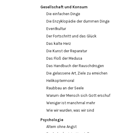
Gesellschaft und Konsum
Die einfachen Dinge
Die Enzyklopädie der dummen Dinge
Eventkultur
Der Fortschritt und das Glück
Das kalte Herz
Die Kunst der Reparatur
Das Floß der Medusa
Das Handbuch der Rauschdrogen
Die gelassene Art, Ziele zu erreichen
Helikoptermoral
Raubbau an der Seele
Warum der Mensch sich Gott erschuf
Weniger ist manchmal mehr
Wie wir wurden, was wir sind
Psychologie
Altern ohne Angst