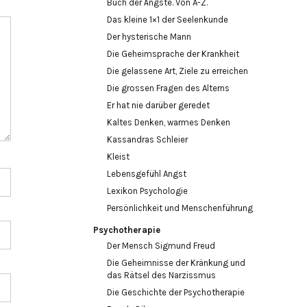
Buch der Ängste. Von A-Z.
Das kleine 1×1 der Seelenkunde
Der hysterische Mann
Die Geheimsprache der Krankheit
Die gelassene Art, Ziele zu erreichen
Die grossen Fragen des Alterns
Er hat nie darüber geredet
Kaltes Denken, warmes Denken
Kassandras Schleier
Kleist
Lebensgefühl Angst
Lexikon Psychologie
Persönlichkeit und Menschenführung
Psychotherapie
Der Mensch Sigmund Freud
Die Geheimnisse der Kränkung und
das Rätsel des Narzissmus
Die Geschichte der Psychotherapie