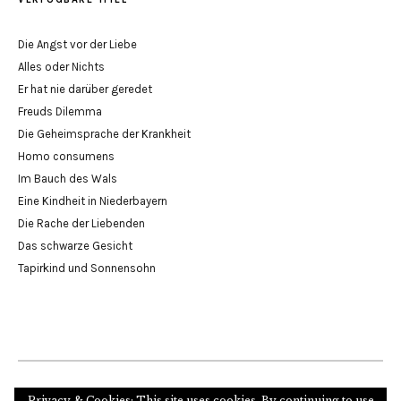
Die Angst vor der Liebe
Alles oder Nichts
Er hat nie darüber geredet
Freuds Dilemma
Die Geheimsprache der Krankheit
Homo consumens
Im Bauch des Wals
Eine Kindheit in Niederbayern
Die Rache der Liebenden
Das schwarze Gesicht
Tapirkind und Sonnensohn
Privacy & Cookies: This site uses cookies. By continuing to use