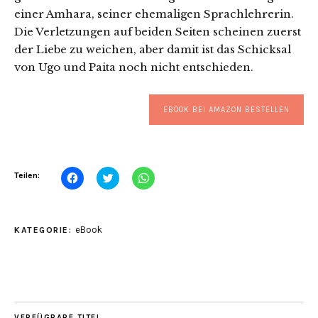
einer Amhara, seiner ehemaligen Sprachlehrerin.
Die Verletzungen auf beiden Seiten scheinen zuerst
der Liebe zu weichen, aber damit ist das Schicksal
von Ugo und Paita noch nicht entschieden.
EBOOK BEI AMAZON BESTELLEN
Klick,
Klick,
Klicken,
Teilen:
um
um
um
auf
über
auf
Facebook
Twitter
WhatsApp
zu
zu
zu
teilen
teilen
teilen
eBook
KATEGORIE:
(Wird
(Wird
(Wird
in
in
in
neuem
neuem
neuem
Fenster
Fenster
Fenster
geöffnet)
geöffnet)
geöffnet)
VERFÜGBARE TITEL